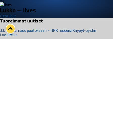
VS
Lukko — Ilves
Osta liput
Tuoreimmat uutiset
33. Pitsiturnaus päätökseen – HPK nappasi Knypyl-pystin
Lue juttu »
Otteluliput juhlakaudelle 26–27 nyt myynnissä!
Lue juttu »
Kiekko-Espoo voittaa historian ensimmäisen naisten
Pitsiturnauksen
Lue juttu »
Pitsiturnauksen päiväliput on loppuunmyyty – Pitsitunnelmaan
pääset myös Marina Vistan terassilla
Lue juttu »
Lukko ja pirkanmaalainen vaatevalmistaja Nousu yhteistyöhön
Lue juttu »
Seuraa Lukkoa somessa