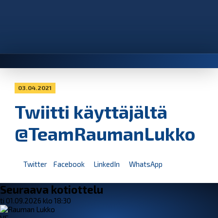
03.04.2021
Twiitti käyttäjältä
@TeamRaumanLukko
Twitter
Facebook
LinkedIn
WhatsApp
Seuraava kotiottelu
ti 01.09.2026 klo 18:30