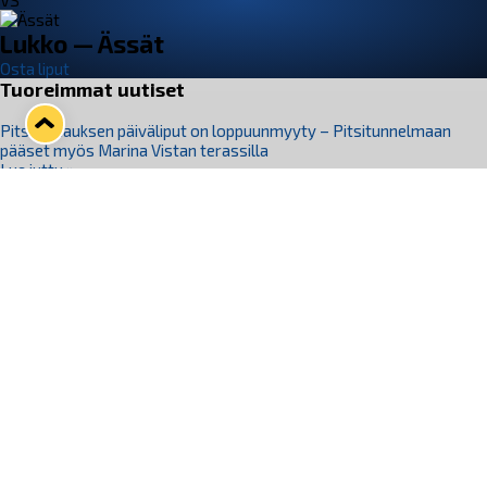
VS
Lukko — Ässät
Osta liput
Tuoreimmat uutiset
Pitsiturnauksen päiväliput on loppuunmyyty – Pitsitunnelmaan
pääset myös Marina Vistan terassilla
Lue juttu »
Lukko ja pirkanmaalainen vaatevalmistaja Nousu yhteistyöhön
Lue juttu »
Aapo Vanninen Nuorten Leijonien mukana
Lue juttu »
Rauman Lukko Oy on ostanut Marina Vista Oy:n liiketoiminnan
Raumalta
Lue juttu »
Varausviikonloppu oli kiireinen Jakub Florisille
Lue juttu »
Seuraa Lukkoa somessa