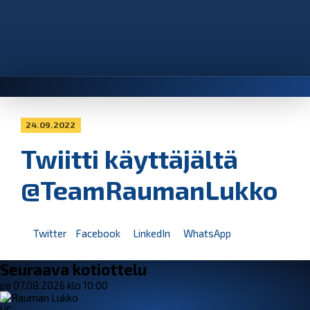
24.09.2022
Twiitti käyttäjältä
@TeamRaumanLukko
Twitter
Facebook
LinkedIn
WhatsApp
Seuraava kotiottelu
pe 07.08.2026 klo 10:00