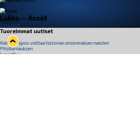
VS
Lukko — Ässät
Osta liput
Tuoreimmat uutiset
Kiekko-Espoo voittaa historian ensimmäisen naisten
Pitsiturnauksen
Lue juttu »
Pitsiturnauksen päiväliput on loppuunmyyty – Pitsitunnelmaan
pääset myös Marina Vistan terassilla
Lue juttu »
Lukko ja pirkanmaalainen vaatevalmistaja Nousu yhteistyöhön
Lue juttu »
Aapo Vanninen Nuorten Leijonien mukana
Lue juttu »
Rauman Lukko Oy on ostanut Marina Vista Oy:n liiketoiminnan
Raumalta
Lue juttu »