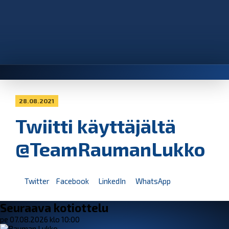
28.08.2021
Twiitti käyttäjältä
@TeamRaumanLukko
Twitter
Facebook
LinkedIn
WhatsApp
Seuraava kotiottelu
pe 07.08.2026 klo 10:00