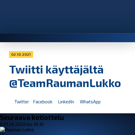
02.10.2021
Twiitti käyttäjältä
@TeamRaumanLukko
Twitter
Facebook
LinkedIn
WhatsApp
Seuraava kotiottelu
ti 01.09.2026 klo 18:30