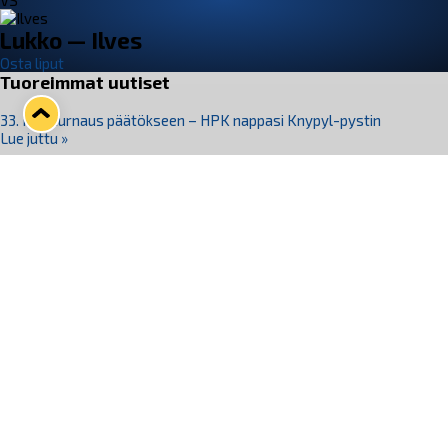
VS
Lukko — Ilves
Osta liput
Tuoreimmat uutiset
33. Pitsiturnaus päätökseen – HPK nappasi Knypyl-pystin
Lue juttu »
Otteluliput juhlakaudelle 26–27 nyt myynnissä!
Lue juttu »
Kiekko-Espoo voittaa historian ensimmäisen naisten
Pitsiturnauksen
Lue juttu »
Pitsiturnauksen päiväliput on loppuunmyyty – Pitsitunnelmaan
pääset myös Marina Vistan terassilla
Lue juttu »
Lukko ja pirkanmaalainen vaatevalmistaja Nousu yhteistyöhön
Lue juttu »
Seuraa Lukkoa somessa