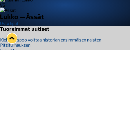
VS
Lukko — Ässät
Osta liput
Tuoreimmat uutiset
Kiekko-Espoo voittaa historian ensimmäisen naisten
Pitsiturnauksen
Lue juttu »
Pitsiturnauksen päiväliput on loppuunmyyty – Pitsitunnelmaan
pääset myös Marina Vistan terassilla
Lue juttu »
Lukko ja pirkanmaalainen vaatevalmistaja Nousu yhteistyöhön
Lue juttu »
Aapo Vanninen Nuorten Leijonien mukana
Lue juttu »
Rauman Lukko Oy on ostanut Marina Vista Oy:n liiketoiminnan
Raumalta
Lue juttu »