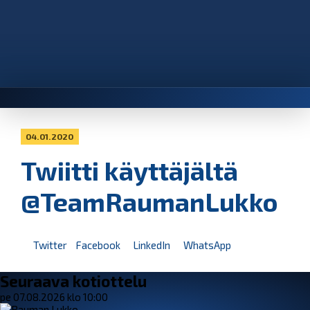
04.01.2020
Twiitti käyttäjältä
@TeamRaumanLukko
Twitter
Facebook
LinkedIn
WhatsApp
Seuraava kotiottelu
pe 07.08.2026 klo 10:00