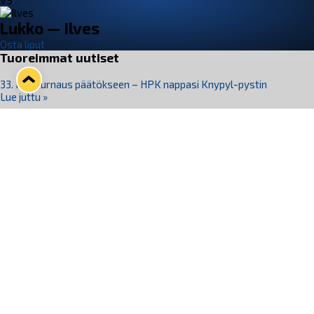
VS
Lukko — Ilves
Osta liput
Tuoreimmat uutiset
33. Pitsiturnaus päätökseen – HPK nappasi Knypyl-pystin
Lue juttu »
Otteluliput juhlakaudelle 26–27 nyt myynnissä!
Lue juttu »
Kiekko-Espoo voittaa historian ensimmäisen naisten
Pitsiturnauksen
Lue juttu »
Pitsiturnauksen päiväliput on loppuunmyyty – Pitsitunnelmaan
pääset myös Marina Vistan terassilla
Lue juttu »
Lukko ja pirkanmaalainen vaatevalmistaja Nousu yhteistyöhön
Lue juttu »
Seuraa Lukkoa somessa