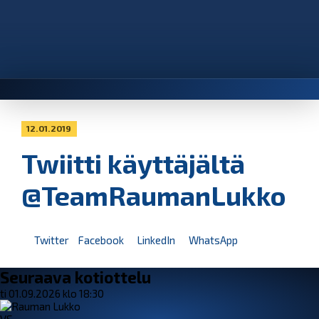
12.01.2019
Twiitti käyttäjältä
@TeamRaumanLukko
Twitter
Facebook
LinkedIn
WhatsApp
Seuraava kotiottelu
ti 01.09.2026 klo 18:30