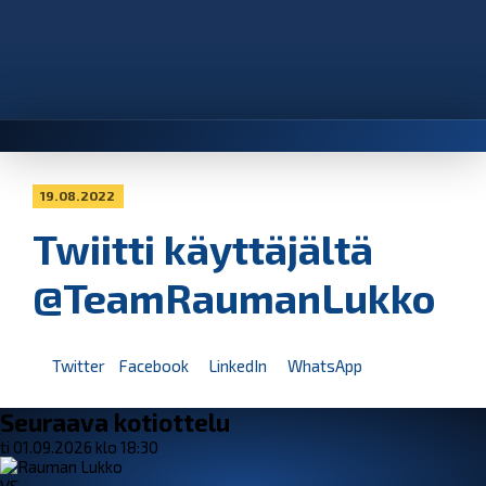
19.08.2022
Twiitti käyttäjältä
@TeamRaumanLukko
Twitter
Facebook
LinkedIn
WhatsApp
Seuraava kotiottelu
ti 01.09.2026 klo 18:30