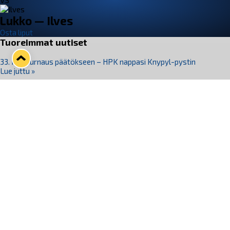
VS
Lukko — Ilves
Osta liput
Tuoreimmat uutiset
33. Pitsiturnaus päätökseen – HPK nappasi Knypyl-pystin
Lue juttu »
Otteluliput juhlakaudelle 26–27 nyt myynnissä!
Lue juttu »
Kiekko-Espoo voittaa historian ensimmäisen naisten
Pitsiturnauksen
Lue juttu »
Pitsiturnauksen päiväliput on loppuunmyyty – Pitsitunnelmaan
pääset myös Marina Vistan terassilla
Lue juttu »
Lukko ja pirkanmaalainen vaatevalmistaja Nousu yhteistyöhön
Lue juttu »
Seuraa Lukkoa somessa