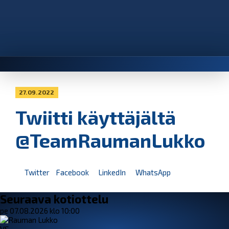
27.09.2022
Twiitti käyttäjältä
@TeamRaumanLukko
Twitter
Facebook
LinkedIn
WhatsApp
Seuraava kotiottelu
pe 07.08.2026 klo 10:00