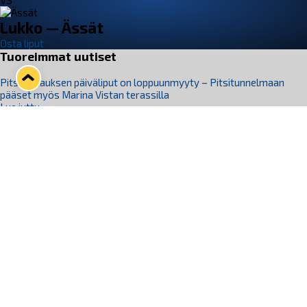
VS
Lukko — Ässät
Osta liput
Tuoreimmat uutiset
Pitsiturnauksen päiväliput on loppuunmyyty – Pitsitunnelmaan
pääset myös Marina Vistan terassilla
Lue juttu »
Lukko ja pirkanmaalainen vaatevalmistaja Nousu yhteistyöhön
Lue juttu »
Aapo Vanninen Nuorten Leijonien mukana
Lue juttu »
Rauman Lukko Oy on ostanut Marina Vista Oy:n liiketoiminnan
Raumalta
Lue juttu »
Varausviikonloppu oli kiireinen Jakub Florisille
Lue juttu »
Seuraa Lukkoa somessa