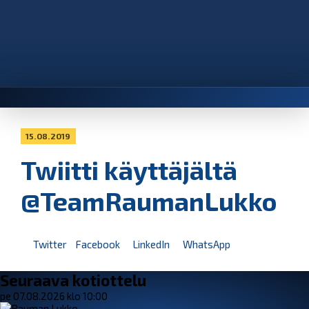
15.08.2019
Twiitti käyttäjältä
@TeamRaumanLukko
Twitter
Facebook
LinkedIn
WhatsApp
Seuraava kotiottelu
pe 07.08.2026 klo 10:00