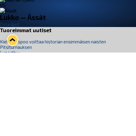
VS
Lukko — Ässät
Osta liput
Tuoreimmat uutiset
Kiekko-Espoo voittaa historian ensimmäisen naisten
Pitsiturnauksen
Lue juttu »
Pitsiturnauksen päiväliput on loppuunmyyty – Pitsitunnelmaan
pääset myös Marina Vistan terassilla
Lue juttu »
Lukko ja pirkanmaalainen vaatevalmistaja Nousu yhteistyöhön
Lue juttu »
Aapo Vanninen Nuorten Leijonien mukana
Lue juttu »
Rauman Lukko Oy on ostanut Marina Vista Oy:n liiketoiminnan
Raumalta
Lue juttu »