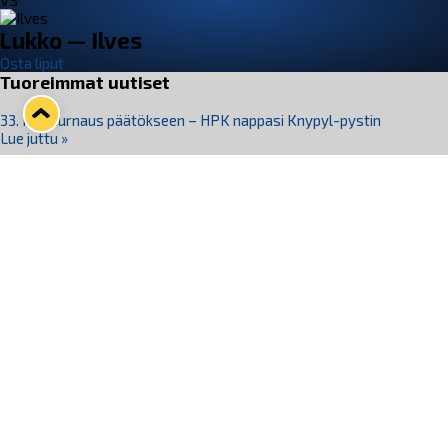
VS
Lukko — Ilves
Osta liput
Tuoreimmat uutiset
33. Pitsiturnaus päätökseen – HPK nappasi Knypyl-pystin
Lue juttu »
Otteluliput juhlakaudelle 26–27 nyt myynnissä!
Lue juttu »
Kiekko-Espoo voittaa historian ensimmäisen naisten
Pitsiturnauksen
Lue juttu »
Pitsiturnauksen päiväliput on loppuunmyyty – Pitsitunnelmaan
pääset myös Marina Vistan terassilla
Lue juttu »
Lukko ja pirkanmaalainen vaatevalmistaja Nousu yhteistyöhön
Lue juttu »
Seuraa Lukkoa somessa