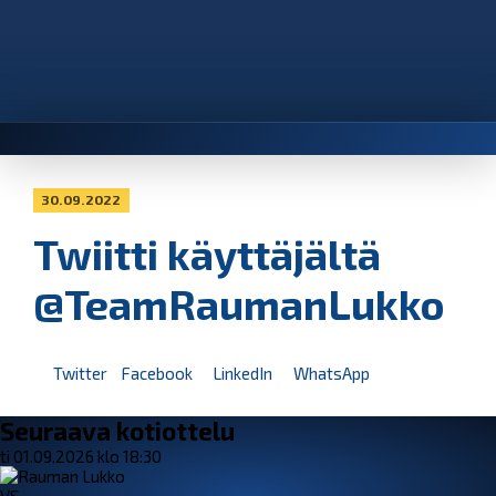
30.09.2022
Twiitti käyttäjältä
@TeamRaumanLukko
Twitter
Facebook
LinkedIn
WhatsApp
Seuraava kotiottelu
ti 01.09.2026 klo 18:30