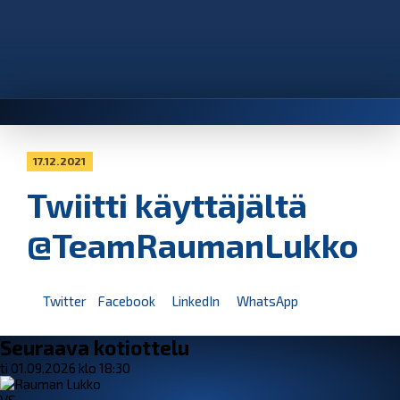
17.12.2021
Twiitti käyttäjältä
@TeamRaumanLukko
Twitter
Facebook
LinkedIn
WhatsApp
Seuraava kotiottelu
ti 01.09.2026 klo 18:30