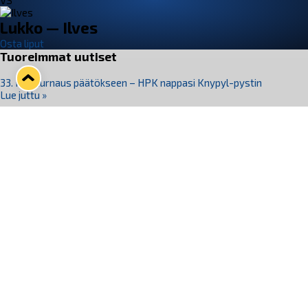
VS
Lukko — Ilves
Osta liput
Tuoreimmat uutiset
33. Pitsiturnaus päätökseen – HPK nappasi Knypyl-pystin
Lue juttu »
Otteluliput juhlakaudelle 26–27 nyt myynnissä!
Lue juttu »
Kiekko-Espoo voittaa historian ensimmäisen naisten
Pitsiturnauksen
Lue juttu »
Pitsiturnauksen päiväliput on loppuunmyyty – Pitsitunnelmaan
pääset myös Marina Vistan terassilla
Lue juttu »
Lukko ja pirkanmaalainen vaatevalmistaja Nousu yhteistyöhön
Lue juttu »
Seuraa Lukkoa somessa