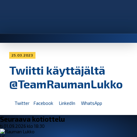
25.03.2023
Twiitti käyttäjältä
@TeamRaumanLukko
Twitter
Facebook
LinkedIn
WhatsApp
Seuraava kotiottelu
ti 01.09.2026 klo 18:30