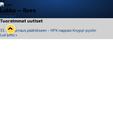
VS
Lukko — Ilves
Osta liput
Tuoreimmat uutiset
33. Pitsiturnaus päätökseen – HPK nappasi Knypyl-pystin
Lue juttu »
Otteluliput juhlakaudelle 26–27 nyt myynnissä!
Lue juttu »
Kiekko-Espoo voittaa historian ensimmäisen naisten
Pitsiturnauksen
Lue juttu »
Pitsiturnauksen päiväliput on loppuunmyyty – Pitsitunnelmaan
pääset myös Marina Vistan terassilla
Lue juttu »
Lukko ja pirkanmaalainen vaatevalmistaja Nousu yhteistyöhön
Lue juttu »
Seuraa Lukkoa somessa