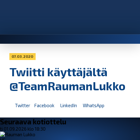
07.03.2020
Twiitti käyttäjältä
@TeamRaumanLukko
Twitter
Facebook
LinkedIn
WhatsApp
Seuraava kotiottelu
ti 01.09.2026 klo 18:30