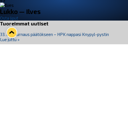
VS
Lukko — Ilves
Osta liput
Tuoreimmat uutiset
33. Pitsiturnaus päätökseen – HPK nappasi Knypyl-pystin
Lue juttu »
Otteluliput juhlakaudelle 26–27 nyt myynnissä!
Lue juttu »
Kiekko-Espoo voittaa historian ensimmäisen naisten
Pitsiturnauksen
Lue juttu »
Pitsiturnauksen päiväliput on loppuunmyyty – Pitsitunnelmaan
pääset myös Marina Vistan terassilla
Lue juttu »
Lukko ja pirkanmaalainen vaatevalmistaja Nousu yhteistyöhön
Lue juttu »
Seuraa Lukkoa somessa