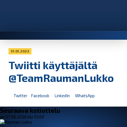
31.01.2023
Twiitti käyttäjältä
@TeamRaumanLukko
Twitter
Facebook
LinkedIn
WhatsApp
Seuraava kotiottelu
pe 07.08.2026 klo 10:00