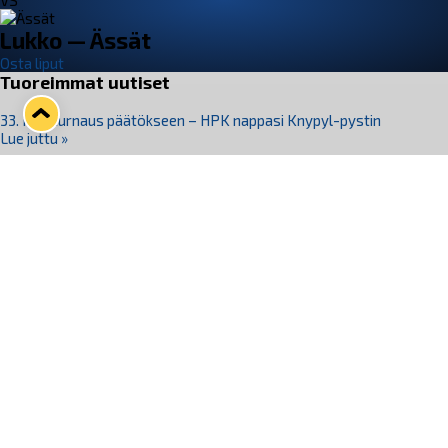
VS
Lukko — Ässät
Osta liput
Tuoreimmat uutiset
33. Pitsiturnaus päätökseen – HPK nappasi Knypyl-pystin
Lue juttu »
Otteluliput juhlakaudelle 26–27 nyt myynnissä!
Lue juttu »
Kiekko-Espoo voittaa historian ensimmäisen naisten
Pitsiturnauksen
Lue juttu »
Pitsiturnauksen päiväliput on loppuunmyyty – Pitsitunnelmaan
pääset myös Marina Vistan terassilla
Lue juttu »
Lukko ja pirkanmaalainen vaatevalmistaja Nousu yhteistyöhön
Lue juttu »
Seuraa Lukkoa somessa