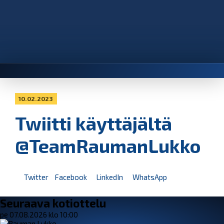
10.02.2023
Twiitti käyttäjältä
@TeamRaumanLukko
Twitter
Facebook
LinkedIn
WhatsApp
Seuraava kotiottelu
pe 07.08.2026 klo 10:00