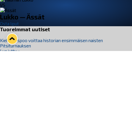
VS
Lukko — Ässät
Osta liput
Tuoreimmat uutiset
Kiekko-Espoo voittaa historian ensimmäisen naisten
Pitsiturnauksen
Lue juttu »
Pitsiturnauksen päiväliput on loppuunmyyty – Pitsitunnelmaan
pääset myös Marina Vistan terassilla
Lue juttu »
Lukko ja pirkanmaalainen vaatevalmistaja Nousu yhteistyöhön
Lue juttu »
Aapo Vanninen Nuorten Leijonien mukana
Lue juttu »
Rauman Lukko Oy on ostanut Marina Vista Oy:n liiketoiminnan
Raumalta
Lue juttu »