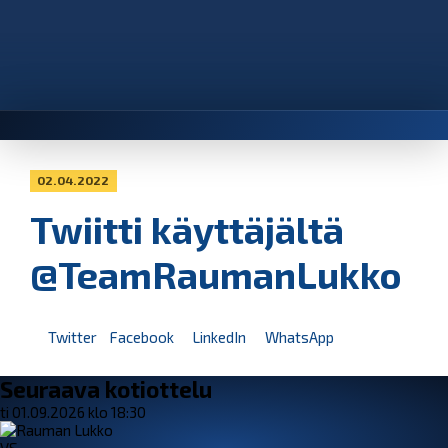
02.04.2022
Twiitti käyttäjältä
@TeamRaumanLukko
Twitter
Facebook
LinkedIn
WhatsApp
Seuraava kotiottelu
ti 01.09.2026 klo 18:30