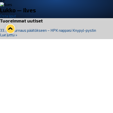
VS
Lukko — Ilves
Osta liput
Tuoreimmat uutiset
33. Pitsiturnaus päätökseen – HPK nappasi Knypyl-pystin
Lue juttu »
Otteluliput juhlakaudelle 26–27 nyt myynnissä!
Lue juttu »
Kiekko-Espoo voittaa historian ensimmäisen naisten
Pitsiturnauksen
Lue juttu »
Pitsiturnauksen päiväliput on loppuunmyyty – Pitsitunnelmaan
pääset myös Marina Vistan terassilla
Lue juttu »
Lukko ja pirkanmaalainen vaatevalmistaja Nousu yhteistyöhön
Lue juttu »
Seuraa Lukkoa somessa