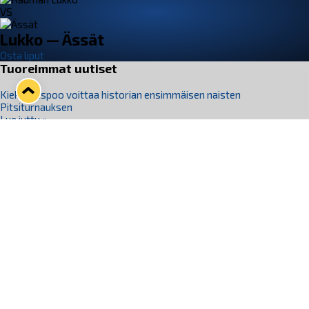
VS
Lukko — Ässät
Osta liput
Tuoreimmat uutiset
Kiekko-Espoo voittaa historian ensimmäisen naisten
Pitsiturnauksen
Lue juttu »
Pitsiturnauksen päiväliput on loppuunmyyty – Pitsitunnelmaan
pääset myös Marina Vistan terassilla
Lue juttu »
Lukko ja pirkanmaalainen vaatevalmistaja Nousu yhteistyöhön
Lue juttu »
Aapo Vanninen Nuorten Leijonien mukana
Lue juttu »
Rauman Lukko Oy on ostanut Marina Vista Oy:n liiketoiminnan
Raumalta
Lue juttu »