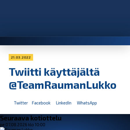
21.03.2022
Twiitti käyttäjältä
@TeamRaumanLukko
Twitter
Facebook
LinkedIn
WhatsApp
Seuraava kotiottelu
pe 07.08.2026 klo 10:00