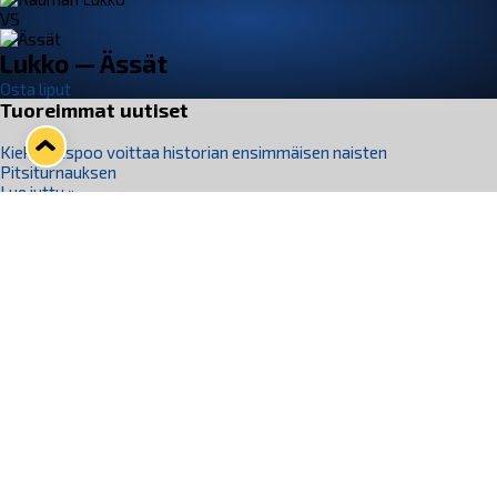
VS
Lukko — Ässät
Osta liput
Tuoreimmat uutiset
Kiekko-Espoo voittaa historian ensimmäisen naisten
Pitsiturnauksen
Lue juttu »
Pitsiturnauksen päiväliput on loppuunmyyty – Pitsitunnelmaan
pääset myös Marina Vistan terassilla
Lue juttu »
Lukko ja pirkanmaalainen vaatevalmistaja Nousu yhteistyöhön
Lue juttu »
Aapo Vanninen Nuorten Leijonien mukana
Lue juttu »
Rauman Lukko Oy on ostanut Marina Vista Oy:n liiketoiminnan
Raumalta
Lue juttu »