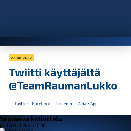
22.08.2022
Twiitti käyttäjältä
@TeamRaumanLukko
Twitter
Facebook
LinkedIn
WhatsApp
Seuraava kotiottelu
pe 07.08.2026 klo 10:00