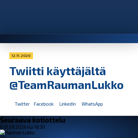
12.11.2020
Twiitti käyttäjältä
@TeamRaumanLukko
Twitter
Facebook
LinkedIn
WhatsApp
Seuraava kotiottelu
ti 01.09.2026 klo 18:30