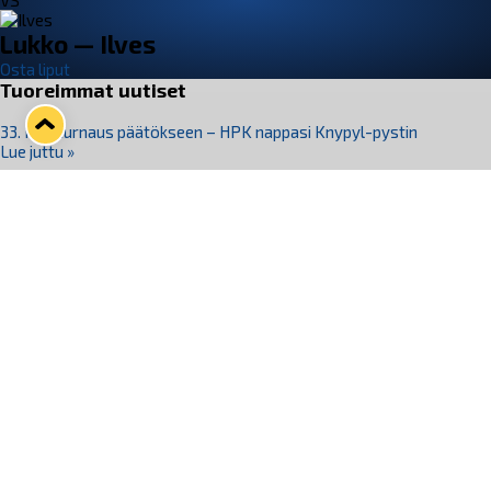
VS
Lukko — Ilves
Osta liput
Tuoreimmat uutiset
33. Pitsiturnaus päätökseen – HPK nappasi Knypyl-pystin
Lue juttu »
Otteluliput juhlakaudelle 26–27 nyt myynnissä!
Lue juttu »
Kiekko-Espoo voittaa historian ensimmäisen naisten
Pitsiturnauksen
Lue juttu »
Pitsiturnauksen päiväliput on loppuunmyyty – Pitsitunnelmaan
pääset myös Marina Vistan terassilla
Lue juttu »
Lukko ja pirkanmaalainen vaatevalmistaja Nousu yhteistyöhön
Lue juttu »
Seuraa Lukkoa somessa