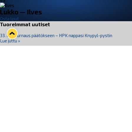
VS
Lukko — Ilves
Osta liput
Tuoreimmat uutiset
33. Pitsiturnaus päätökseen – HPK nappasi Knypyl-pystin
Lue juttu »
Otteluliput juhlakaudelle 26–27 nyt myynnissä!
Lue juttu »
Kiekko-Espoo voittaa historian ensimmäisen naisten
Pitsiturnauksen
Lue juttu »
Pitsiturnauksen päiväliput on loppuunmyyty – Pitsitunnelmaan
pääset myös Marina Vistan terassilla
Lue juttu »
Lukko ja pirkanmaalainen vaatevalmistaja Nousu yhteistyöhön
Lue juttu »
Seuraa Lukkoa somessa