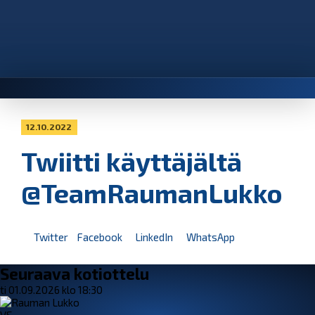
12.10.2022
Twiitti käyttäjältä
@TeamRaumanLukko
Twitter
Facebook
LinkedIn
WhatsApp
Seuraava kotiottelu
ti 01.09.2026 klo 18:30