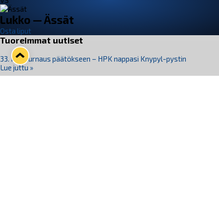
VS
Lukko — Ässät
Osta liput
Tuoreimmat uutiset
33. Pitsiturnaus päätökseen – HPK nappasi Knypyl-pystin
Lue juttu »
Otteluliput juhlakaudelle 26–27 nyt myynnissä!
Lue juttu »
Kiekko-Espoo voittaa historian ensimmäisen naisten
Pitsiturnauksen
Lue juttu »
Pitsiturnauksen päiväliput on loppuunmyyty – Pitsitunnelmaan
pääset myös Marina Vistan terassilla
Lue juttu »
Lukko ja pirkanmaalainen vaatevalmistaja Nousu yhteistyöhön
Lue juttu »
Seuraa Lukkoa somessa