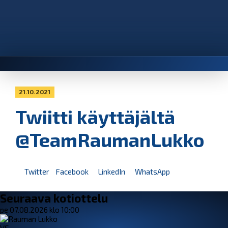
21.10.2021
Twiitti käyttäjältä
@TeamRaumanLukko
Twitter
Facebook
LinkedIn
WhatsApp
Seuraava kotiottelu
pe 07.08.2026 klo 10:00