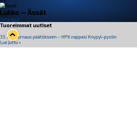
VS
Lukko — Ässät
Osta liput
Tuoreimmat uutiset
33. Pitsiturnaus päätökseen – HPK nappasi Knypyl-pystin
Lue juttu »
Otteluliput juhlakaudelle 26–27 nyt myynnissä!
Lue juttu »
Kiekko-Espoo voittaa historian ensimmäisen naisten
Pitsiturnauksen
Lue juttu »
Pitsiturnauksen päiväliput on loppuunmyyty – Pitsitunnelmaan
pääset myös Marina Vistan terassilla
Lue juttu »
Lukko ja pirkanmaalainen vaatevalmistaja Nousu yhteistyöhön
Lue juttu »
Seuraa Lukkoa somessa