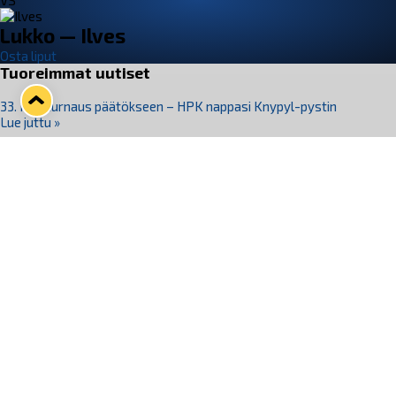
VS
Lukko — Ilves
Osta liput
Tuoreimmat uutiset
33. Pitsiturnaus päätökseen – HPK nappasi Knypyl-pystin
Lue juttu »
Otteluliput juhlakaudelle 26–27 nyt myynnissä!
Lue juttu »
Kiekko-Espoo voittaa historian ensimmäisen naisten
Pitsiturnauksen
Lue juttu »
Pitsiturnauksen päiväliput on loppuunmyyty – Pitsitunnelmaan
pääset myös Marina Vistan terassilla
Lue juttu »
Lukko ja pirkanmaalainen vaatevalmistaja Nousu yhteistyöhön
Lue juttu »
Seuraa Lukkoa somessa