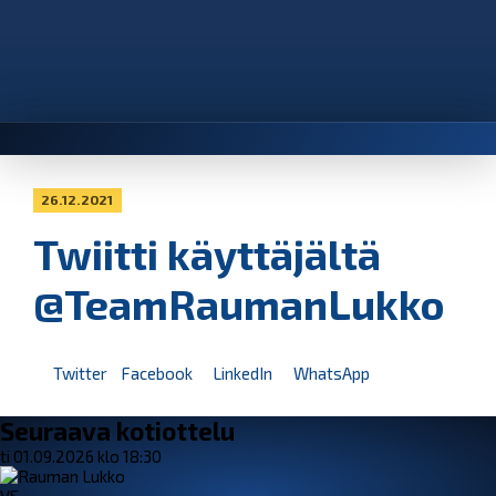
26.12.2021
Twiitti käyttäjältä
@TeamRaumanLukko
Twitter
Facebook
LinkedIn
WhatsApp
Seuraava kotiottelu
ti 01.09.2026 klo 18:30