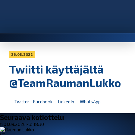
26.08.2022
Twiitti käyttäjältä
@TeamRaumanLukko
Twitter
Facebook
LinkedIn
WhatsApp
Seuraava kotiottelu
ti 01.09.2026 klo 18:30