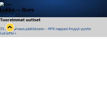
VS
Lukko — Ilves
Osta liput
Tuoreimmat uutiset
33. Pitsiturnaus päätökseen – HPK nappasi Knypyl-pystin
Lue juttu »
Otteluliput juhlakaudelle 26–27 nyt myynnissä!
Lue juttu »
Kiekko-Espoo voittaa historian ensimmäisen naisten
Pitsiturnauksen
Lue juttu »
Pitsiturnauksen päiväliput on loppuunmyyty – Pitsitunnelmaan
pääset myös Marina Vistan terassilla
Lue juttu »
Lukko ja pirkanmaalainen vaatevalmistaja Nousu yhteistyöhön
Lue juttu »
Seuraa Lukkoa somessa