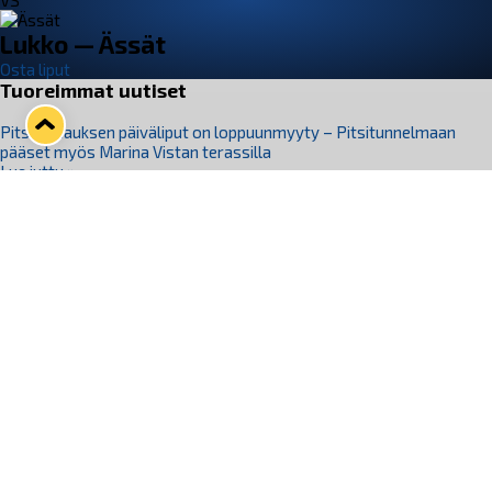
VS
Lukko — Ässät
Osta liput
Tuoreimmat uutiset
Pitsiturnauksen päiväliput on loppuunmyyty – Pitsitunnelmaan
pääset myös Marina Vistan terassilla
Lue juttu »
Lukko ja pirkanmaalainen vaatevalmistaja Nousu yhteistyöhön
Lue juttu »
Aapo Vanninen Nuorten Leijonien mukana
Lue juttu »
Rauman Lukko Oy on ostanut Marina Vista Oy:n liiketoiminnan
Raumalta
Lue juttu »
Varausviikonloppu oli kiireinen Jakub Florisille
Lue juttu »
Seuraa Lukkoa somessa