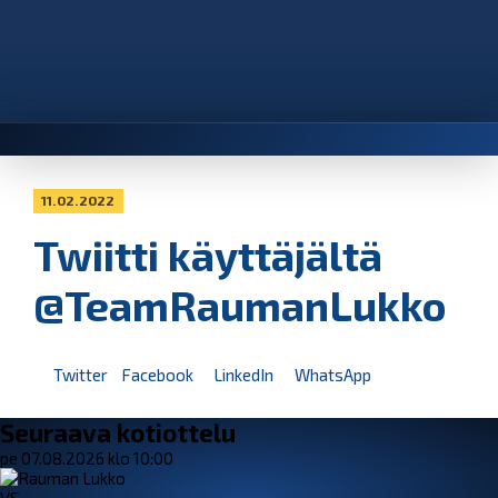
11.02.2022
Twiitti käyttäjältä
@TeamRaumanLukko
Twitter
Facebook
LinkedIn
WhatsApp
Seuraava kotiottelu
pe 07.08.2026 klo 10:00