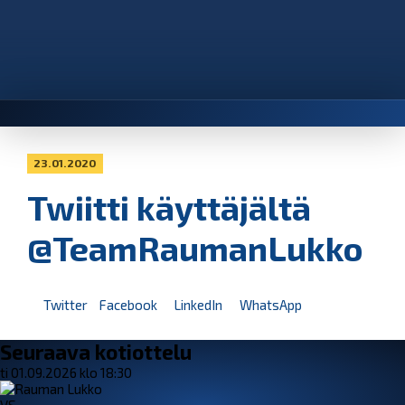
23.01.2020
Twiitti käyttäjältä
@TeamRaumanLukko
Twitter
Facebook
LinkedIn
WhatsApp
Seuraava kotiottelu
ti 01.09.2026 klo 18:30