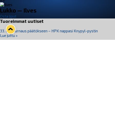
VS
Lukko — Ilves
Osta liput
Tuoreimmat uutiset
33. Pitsiturnaus päätökseen – HPK nappasi Knypyl-pystin
Lue juttu »
Otteluliput juhlakaudelle 26–27 nyt myynnissä!
Lue juttu »
Kiekko-Espoo voittaa historian ensimmäisen naisten
Pitsiturnauksen
Lue juttu »
Pitsiturnauksen päiväliput on loppuunmyyty – Pitsitunnelmaan
pääset myös Marina Vistan terassilla
Lue juttu »
Lukko ja pirkanmaalainen vaatevalmistaja Nousu yhteistyöhön
Lue juttu »
Seuraa Lukkoa somessa