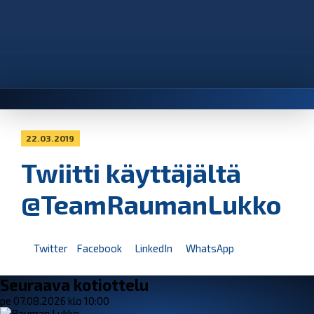
22.03.2019
Twiitti käyttäjältä
@TeamRaumanLukko
Twitter
Facebook
LinkedIn
WhatsApp
Seuraava kotiottelu
pe 07.08.2026 klo 10:00