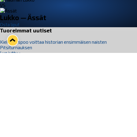
VS
Lukko — Ässät
Osta liput
Tuoreimmat uutiset
Kiekko-Espoo voittaa historian ensimmäisen naisten
Pitsiturnauksen
Lue juttu »
Pitsiturnauksen päiväliput on loppuunmyyty – Pitsitunnelmaan
pääset myös Marina Vistan terassilla
Lue juttu »
Lukko ja pirkanmaalainen vaatevalmistaja Nousu yhteistyöhön
Lue juttu »
Aapo Vanninen Nuorten Leijonien mukana
Lue juttu »
Rauman Lukko Oy on ostanut Marina Vista Oy:n liiketoiminnan
Raumalta
Lue juttu »