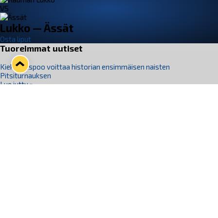
VS
Lukko — Ässät
Osta liput
Tuoreimmat uutiset
Kiekko-Espoo voittaa historian ensimmäisen naisten
Pitsiturnauksen
Lue juttu »
Pitsiturnauksen päiväliput on loppuunmyyty – Pitsitunnelmaan
pääset myös Marina Vistan terassilla
Lue juttu »
Lukko ja pirkanmaalainen vaatevalmistaja Nousu yhteistyöhön
Lue juttu »
Aapo Vanninen Nuorten Leijonien mukana
Lue juttu »
Rauman Lukko Oy on ostanut Marina Vista Oy:n liiketoiminnan
Raumalta
Lue juttu »