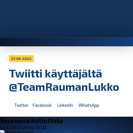
27.09.2022
Twiitti käyttäjältä
@TeamRaumanLukko
Twitter
Facebook
LinkedIn
WhatsApp
Seuraava kotiottelu
pe 07.08.2026 klo 10:00