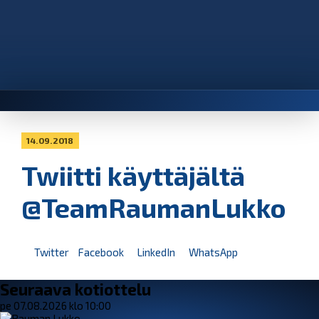
14.09.2018
Twiitti käyttäjältä
@TeamRaumanLukko
Twitter
Facebook
LinkedIn
WhatsApp
Seuraava kotiottelu
pe 07.08.2026 klo 10:00