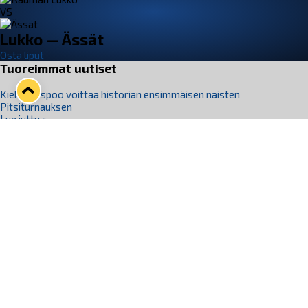
VS
Lukko — Ässät
Osta liput
Tuoreimmat uutiset
Kiekko-Espoo voittaa historian ensimmäisen naisten
Pitsiturnauksen
Lue juttu »
Pitsiturnauksen päiväliput on loppuunmyyty – Pitsitunnelmaan
pääset myös Marina Vistan terassilla
Lue juttu »
Lukko ja pirkanmaalainen vaatevalmistaja Nousu yhteistyöhön
Lue juttu »
Aapo Vanninen Nuorten Leijonien mukana
Lue juttu »
Rauman Lukko Oy on ostanut Marina Vista Oy:n liiketoiminnan
Raumalta
Lue juttu »