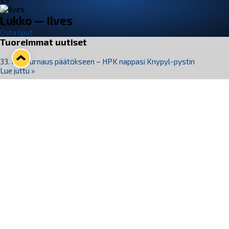
VS
Lukko — Ilves
Osta liput
Tuoreimmat uutiset
33. Pitsiturnaus päätökseen – HPK nappasi Knypyl-pystin
Lue juttu »
Otteluliput juhlakaudelle 26–27 nyt myynnissä!
Lue juttu »
Kiekko-Espoo voittaa historian ensimmäisen naisten
Pitsiturnauksen
Lue juttu »
Pitsiturnauksen päiväliput on loppuunmyyty – Pitsitunnelmaan
pääset myös Marina Vistan terassilla
Lue juttu »
Lukko ja pirkanmaalainen vaatevalmistaja Nousu yhteistyöhön
Lue juttu »
Seuraa Lukkoa somessa