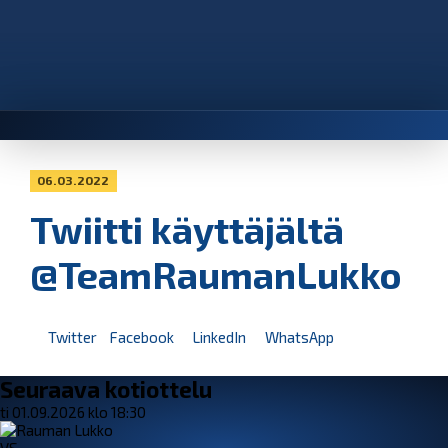
06.03.2022
Twiitti käyttäjältä
@TeamRaumanLukko
Twitter
Facebook
LinkedIn
WhatsApp
Seuraava kotiottelu
ti 01.09.2026 klo 18:30