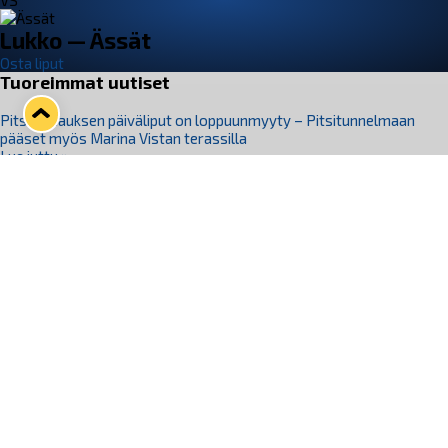
VS
Lukko — Ässät
Osta liput
Tuoreimmat uutiset
Pitsiturnauksen päiväliput on loppuunmyyty – Pitsitunnelmaan
pääset myös Marina Vistan terassilla
Lue juttu »
Lukko ja pirkanmaalainen vaatevalmistaja Nousu yhteistyöhön
Lue juttu »
Aapo Vanninen Nuorten Leijonien mukana
Lue juttu »
Rauman Lukko Oy on ostanut Marina Vista Oy:n liiketoiminnan
Raumalta
Lue juttu »
Varausviikonloppu oli kiireinen Jakub Florisille
Lue juttu »
Seuraa Lukkoa somessa