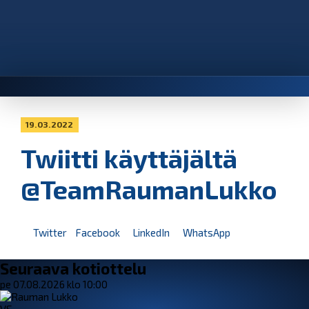
19.03.2022
Twiitti käyttäjältä
@TeamRaumanLukko
Twitter
Facebook
LinkedIn
WhatsApp
Seuraava kotiottelu
pe 07.08.2026 klo 10:00