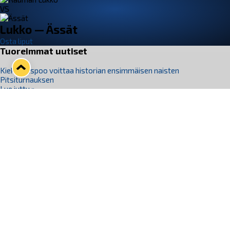
VS
Lukko — Ässät
Osta liput
Tuoreimmat uutiset
Kiekko-Espoo voittaa historian ensimmäisen naisten
Pitsiturnauksen
Lue juttu »
Pitsiturnauksen päiväliput on loppuunmyyty – Pitsitunnelmaan
pääset myös Marina Vistan terassilla
Lue juttu »
Lukko ja pirkanmaalainen vaatevalmistaja Nousu yhteistyöhön
Lue juttu »
Aapo Vanninen Nuorten Leijonien mukana
Lue juttu »
Rauman Lukko Oy on ostanut Marina Vista Oy:n liiketoiminnan
Raumalta
Lue juttu »