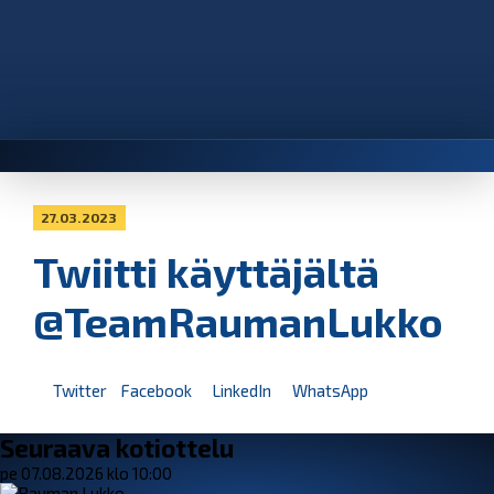
27.03.2023
Twiitti käyttäjältä
@TeamRaumanLukko
Twitter
Facebook
LinkedIn
WhatsApp
Seuraava kotiottelu
pe 07.08.2026 klo 10:00