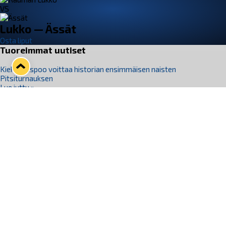
VS
Lukko — Ässät
Osta liput
Tuoreimmat uutiset
Kiekko-Espoo voittaa historian ensimmäisen naisten
Pitsiturnauksen
Lue juttu »
Pitsiturnauksen päiväliput on loppuunmyyty – Pitsitunnelmaan
pääset myös Marina Vistan terassilla
Lue juttu »
Lukko ja pirkanmaalainen vaatevalmistaja Nousu yhteistyöhön
Lue juttu »
Aapo Vanninen Nuorten Leijonien mukana
Lue juttu »
Rauman Lukko Oy on ostanut Marina Vista Oy:n liiketoiminnan
Raumalta
Lue juttu »