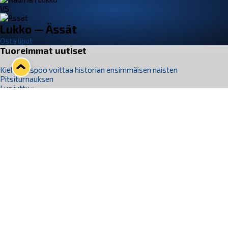
VS
Lukko — Ässät
Osta liput
Tuoreimmat uutiset
Kiekko-Espoo voittaa historian ensimmäisen naisten
Pitsiturnauksen
Lue juttu »
Pitsiturnauksen päiväliput on loppuunmyyty – Pitsitunnelmaan
pääset myös Marina Vistan terassilla
Lue juttu »
Lukko ja pirkanmaalainen vaatevalmistaja Nousu yhteistyöhön
Lue juttu »
Aapo Vanninen Nuorten Leijonien mukana
Lue juttu »
Rauman Lukko Oy on ostanut Marina Vista Oy:n liiketoiminnan
Raumalta
Lue juttu »