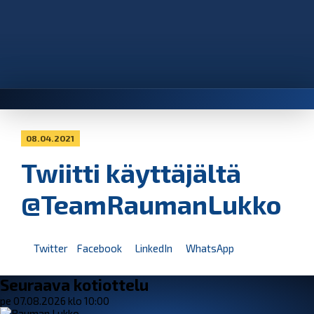
08.04.2021
Twiitti käyttäjältä
@TeamRaumanLukko
Twitter
Facebook
LinkedIn
WhatsApp
Seuraava kotiottelu
pe 07.08.2026 klo 10:00