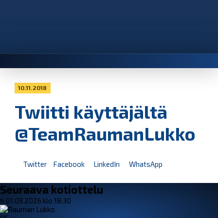
10.11.2018
Twiitti käyttäjältä
@TeamRaumanLukko
Twitter
Facebook
LinkedIn
WhatsApp
Seuraava kotiottelu
ti 01.09.2026 klo 18:30