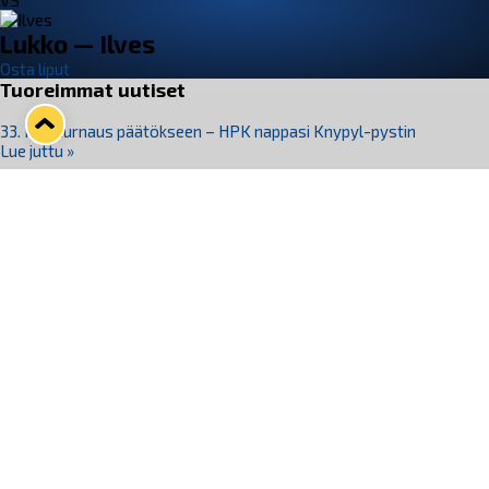
VS
Lukko — Ilves
Osta liput
Tuoreimmat uutiset
33. Pitsiturnaus päätökseen – HPK nappasi Knypyl-pystin
Lue juttu »
Otteluliput juhlakaudelle 26–27 nyt myynnissä!
Lue juttu »
Kiekko-Espoo voittaa historian ensimmäisen naisten
Pitsiturnauksen
Lue juttu »
Pitsiturnauksen päiväliput on loppuunmyyty – Pitsitunnelmaan
pääset myös Marina Vistan terassilla
Lue juttu »
Lukko ja pirkanmaalainen vaatevalmistaja Nousu yhteistyöhön
Lue juttu »
Seuraa Lukkoa somessa