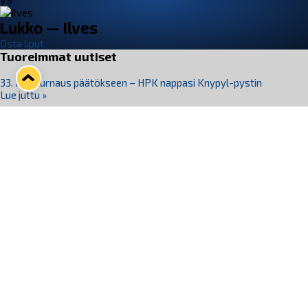
VS
Lukko — Ilves
Osta liput
Tuoreimmat uutiset
33. Pitsiturnaus päätökseen – HPK nappasi Knypyl-pystin
Lue juttu »
Otteluliput juhlakaudelle 26–27 nyt myynnissä!
Lue juttu »
Kiekko-Espoo voittaa historian ensimmäisen naisten
Pitsiturnauksen
Lue juttu »
Pitsiturnauksen päiväliput on loppuunmyyty – Pitsitunnelmaan
pääset myös Marina Vistan terassilla
Lue juttu »
Lukko ja pirkanmaalainen vaatevalmistaja Nousu yhteistyöhön
Lue juttu »
Seuraa Lukkoa somessa