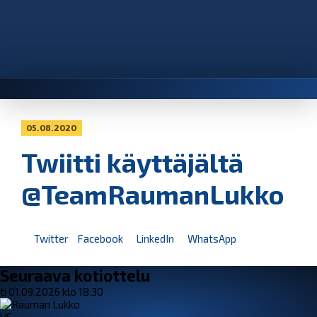
05.08.2020
Twiitti käyttäjältä
@TeamRaumanLukko
Twitter
Facebook
LinkedIn
WhatsApp
Seuraava kotiottelu
ti 01.09.2026 klo 18:30