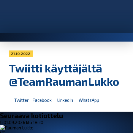
21.10.2022
Twiitti käyttäjältä
@TeamRaumanLukko
Twitter
Facebook
LinkedIn
WhatsApp
Seuraava kotiottelu
ti 01.09.2026 klo 18:30