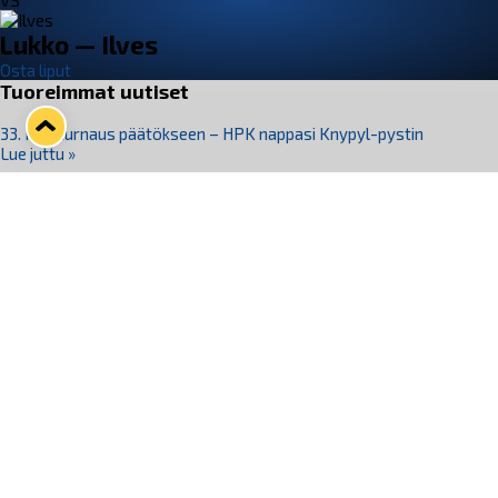
VS
Lukko — Ilves
Osta liput
Tuoreimmat uutiset
33. Pitsiturnaus päätökseen – HPK nappasi Knypyl-pystin
Lue juttu »
Otteluliput juhlakaudelle 26–27 nyt myynnissä!
Lue juttu »
Kiekko-Espoo voittaa historian ensimmäisen naisten
Pitsiturnauksen
Lue juttu »
Pitsiturnauksen päiväliput on loppuunmyyty – Pitsitunnelmaan
pääset myös Marina Vistan terassilla
Lue juttu »
Lukko ja pirkanmaalainen vaatevalmistaja Nousu yhteistyöhön
Lue juttu »
Seuraa Lukkoa somessa