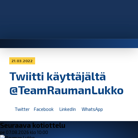
21.03.2022
Twiitti käyttäjältä
@TeamRaumanLukko
Twitter
Facebook
LinkedIn
WhatsApp
Seuraava kotiottelu
pe 07.08.2026 klo 10:00