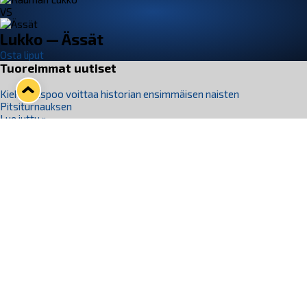
VS
Lukko — Ässät
Osta liput
Tuoreimmat uutiset
Kiekko-Espoo voittaa historian ensimmäisen naisten
Pitsiturnauksen
Lue juttu »
Pitsiturnauksen päiväliput on loppuunmyyty – Pitsitunnelmaan
pääset myös Marina Vistan terassilla
Lue juttu »
Lukko ja pirkanmaalainen vaatevalmistaja Nousu yhteistyöhön
Lue juttu »
Aapo Vanninen Nuorten Leijonien mukana
Lue juttu »
Rauman Lukko Oy on ostanut Marina Vista Oy:n liiketoiminnan
Raumalta
Lue juttu »