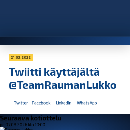
21.03.2022
Twiitti käyttäjältä
@TeamRaumanLukko
Twitter
Facebook
LinkedIn
WhatsApp
Seuraava kotiottelu
pe 07.08.2026 klo 10:00