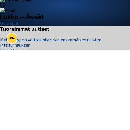
VS
Lukko — Ässät
Osta liput
Tuoreimmat uutiset
Kiekko-Espoo voittaa historian ensimmäisen naisten
Pitsiturnauksen
Lue juttu »
Pitsiturnauksen päiväliput on loppuunmyyty – Pitsitunnelmaan
pääset myös Marina Vistan terassilla
Lue juttu »
Lukko ja pirkanmaalainen vaatevalmistaja Nousu yhteistyöhön
Lue juttu »
Aapo Vanninen Nuorten Leijonien mukana
Lue juttu »
Rauman Lukko Oy on ostanut Marina Vista Oy:n liiketoiminnan
Raumalta
Lue juttu »