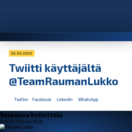
02.03.2022
Twiitti käyttäjältä
@TeamRaumanLukko
Twitter
Facebook
LinkedIn
WhatsApp
Seuraava kotiottelu
ti 01.09.2026 klo 18:30