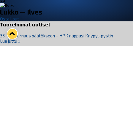
VS
Lukko — Ilves
Osta liput
Tuoreimmat uutiset
33. Pitsiturnaus päätökseen – HPK nappasi Knypyl-pystin
Lue juttu »
Otteluliput juhlakaudelle 26–27 nyt myynnissä!
Lue juttu »
Kiekko-Espoo voittaa historian ensimmäisen naisten
Pitsiturnauksen
Lue juttu »
Pitsiturnauksen päiväliput on loppuunmyyty – Pitsitunnelmaan
pääset myös Marina Vistan terassilla
Lue juttu »
Lukko ja pirkanmaalainen vaatevalmistaja Nousu yhteistyöhön
Lue juttu »
Seuraa Lukkoa somessa