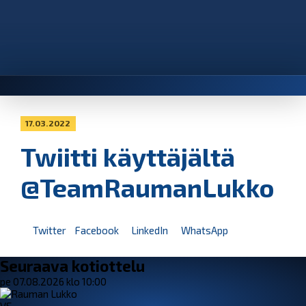
17.03.2022
Twiitti käyttäjältä
@TeamRaumanLukko
Twitter
Facebook
LinkedIn
WhatsApp
Seuraava kotiottelu
pe 07.08.2026 klo 10:00