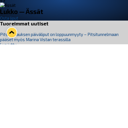
VS
Lukko — Ässät
Osta liput
Tuoreimmat uutiset
Pitsiturnauksen päiväliput on loppuunmyyty – Pitsitunnelmaan
pääset myös Marina Vistan terassilla
Lue juttu »
Lukko ja pirkanmaalainen vaatevalmistaja Nousu yhteistyöhön
Lue juttu »
Aapo Vanninen Nuorten Leijonien mukana
Lue juttu »
Rauman Lukko Oy on ostanut Marina Vista Oy:n liiketoiminnan
Raumalta
Lue juttu »
Varausviikonloppu oli kiireinen Jakub Florisille
Lue juttu »
Seuraa Lukkoa somessa