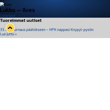
VS
Lukko — Ilves
Osta liput
Tuoreimmat uutiset
33. Pitsiturnaus päätökseen – HPK nappasi Knypyl-pystin
Lue juttu »
Otteluliput juhlakaudelle 26–27 nyt myynnissä!
Lue juttu »
Kiekko-Espoo voittaa historian ensimmäisen naisten
Pitsiturnauksen
Lue juttu »
Pitsiturnauksen päiväliput on loppuunmyyty – Pitsitunnelmaan
pääset myös Marina Vistan terassilla
Lue juttu »
Lukko ja pirkanmaalainen vaatevalmistaja Nousu yhteistyöhön
Lue juttu »
Seuraa Lukkoa somessa