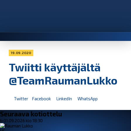
19.09.2020
Twiitti käyttäjältä
@TeamRaumanLukko
Twitter
Facebook
LinkedIn
WhatsApp
Seuraava kotiottelu
ti 01.09.2026 klo 18:30