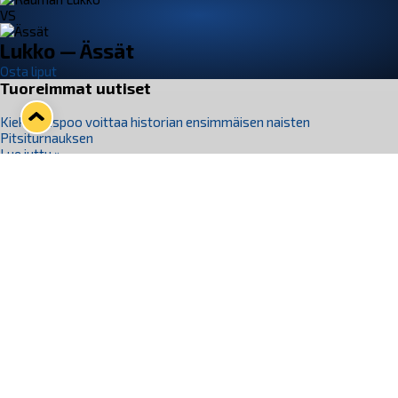
VS
Lukko — Ässät
Osta liput
Tuoreimmat uutiset
Kiekko-Espoo voittaa historian ensimmäisen naisten
Pitsiturnauksen
Lue juttu »
Pitsiturnauksen päiväliput on loppuunmyyty – Pitsitunnelmaan
pääset myös Marina Vistan terassilla
Lue juttu »
Lukko ja pirkanmaalainen vaatevalmistaja Nousu yhteistyöhön
Lue juttu »
Aapo Vanninen Nuorten Leijonien mukana
Lue juttu »
Rauman Lukko Oy on ostanut Marina Vista Oy:n liiketoiminnan
Raumalta
Lue juttu »