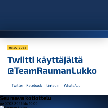
03.02.2022
Twiitti käyttäjältä
@TeamRaumanLukko
Twitter
Facebook
LinkedIn
WhatsApp
Seuraava kotiottelu
pe 07.08.2026 klo 10:00