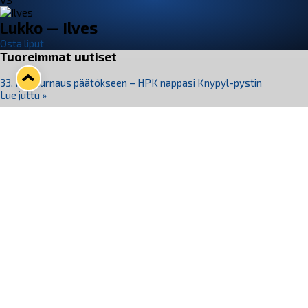
VS
Lukko — Ilves
Osta liput
Tuoreimmat uutiset
33. Pitsiturnaus päätökseen – HPK nappasi Knypyl-pystin
Lue juttu »
Otteluliput juhlakaudelle 26–27 nyt myynnissä!
Lue juttu »
Kiekko-Espoo voittaa historian ensimmäisen naisten
Pitsiturnauksen
Lue juttu »
Pitsiturnauksen päiväliput on loppuunmyyty – Pitsitunnelmaan
pääset myös Marina Vistan terassilla
Lue juttu »
Lukko ja pirkanmaalainen vaatevalmistaja Nousu yhteistyöhön
Lue juttu »
Seuraa Lukkoa somessa