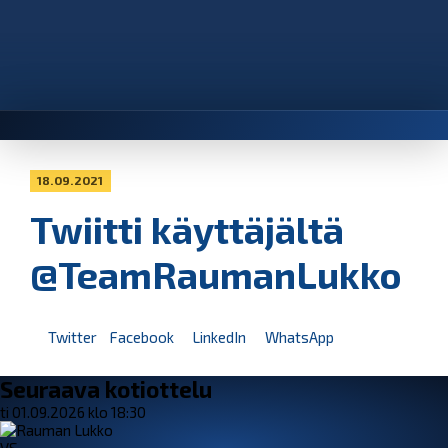
18.09.2021
Twiitti käyttäjältä
@TeamRaumanLukko
Twitter
Facebook
LinkedIn
WhatsApp
Seuraava kotiottelu
ti 01.09.2026 klo 18:30