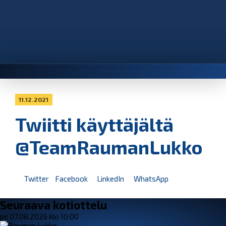
11.12.2021
Twiitti käyttäjältä
@TeamRaumanLukko
Twitter
Facebook
LinkedIn
WhatsApp
Seuraava kotiottelu
pe 07.08.2026 klo 10:00