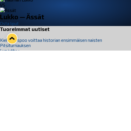
VS
Lukko — Ässät
Osta liput
Tuoreimmat uutiset
Kiekko-Espoo voittaa historian ensimmäisen naisten
Pitsiturnauksen
Lue juttu »
Pitsiturnauksen päiväliput on loppuunmyyty – Pitsitunnelmaan
pääset myös Marina Vistan terassilla
Lue juttu »
Lukko ja pirkanmaalainen vaatevalmistaja Nousu yhteistyöhön
Lue juttu »
Aapo Vanninen Nuorten Leijonien mukana
Lue juttu »
Rauman Lukko Oy on ostanut Marina Vista Oy:n liiketoiminnan
Raumalta
Lue juttu »