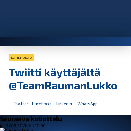
02.03.2022
Twiitti käyttäjältä
@TeamRaumanLukko
Twitter
Facebook
LinkedIn
WhatsApp
Seuraava kotiottelu
pe 07.08.2026 klo 10:00