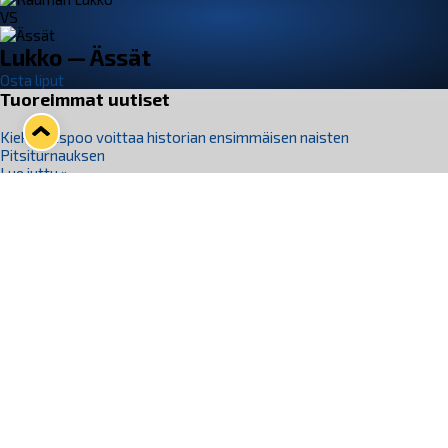
VS
Lukko — Ässät
Osta liput
Tuoreimmat uutiset
Kiekko-Espoo voittaa historian ensimmäisen naisten
Pitsiturnauksen
Lue juttu »
Pitsiturnauksen päiväliput on loppuunmyyty – Pitsitunnelmaan
pääset myös Marina Vistan terassilla
Lue juttu »
Lukko ja pirkanmaalainen vaatevalmistaja Nousu yhteistyöhön
Lue juttu »
Aapo Vanninen Nuorten Leijonien mukana
Lue juttu »
Rauman Lukko Oy on ostanut Marina Vista Oy:n liiketoiminnan
Raumalta
Lue juttu »