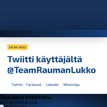
29.04.2022
Twiitti käyttäjältä
@TeamRaumanLukko
Twitter
Facebook
LinkedIn
WhatsApp
Seuraava kotiottelu
pe 07.08.2026 klo 10:00