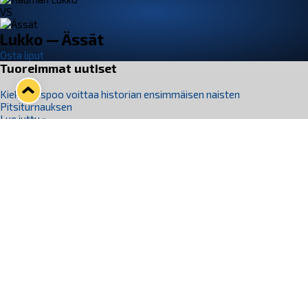
VS
Lukko — Ässät
Osta liput
Tuoreimmat uutiset
Kiekko-Espoo voittaa historian ensimmäisen naisten
Pitsiturnauksen
Lue juttu »
Pitsiturnauksen päiväliput on loppuunmyyty – Pitsitunnelmaan
pääset myös Marina Vistan terassilla
Lue juttu »
Lukko ja pirkanmaalainen vaatevalmistaja Nousu yhteistyöhön
Lue juttu »
Aapo Vanninen Nuorten Leijonien mukana
Lue juttu »
Rauman Lukko Oy on ostanut Marina Vista Oy:n liiketoiminnan
Raumalta
Lue juttu »