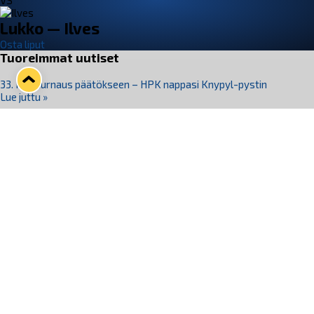
VS
Lukko — Ilves
Osta liput
Tuoreimmat uutiset
33. Pitsiturnaus päätökseen – HPK nappasi Knypyl-pystin
Lue juttu »
Otteluliput juhlakaudelle 26–27 nyt myynnissä!
Lue juttu »
Kiekko-Espoo voittaa historian ensimmäisen naisten
Pitsiturnauksen
Lue juttu »
Pitsiturnauksen päiväliput on loppuunmyyty – Pitsitunnelmaan
pääset myös Marina Vistan terassilla
Lue juttu »
Lukko ja pirkanmaalainen vaatevalmistaja Nousu yhteistyöhön
Lue juttu »
Seuraa Lukkoa somessa