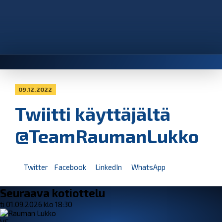
09.12.2022
Twiitti käyttäjältä
@TeamRaumanLukko
Twitter
Facebook
LinkedIn
WhatsApp
Seuraava kotiottelu
ti 01.09.2026 klo 18:30