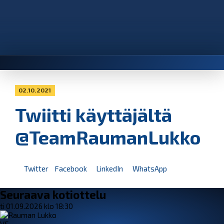
02.10.2021
Twiitti käyttäjältä
@TeamRaumanLukko
Twitter
Facebook
LinkedIn
WhatsApp
Seuraava kotiottelu
ti 01.09.2026 klo 18:30