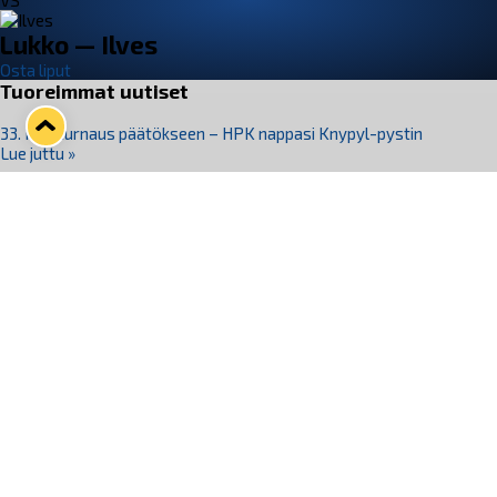
VS
Lukko — Ilves
Osta liput
Tuoreimmat uutiset
33. Pitsiturnaus päätökseen – HPK nappasi Knypyl-pystin
Lue juttu »
Otteluliput juhlakaudelle 26–27 nyt myynnissä!
Lue juttu »
Kiekko-Espoo voittaa historian ensimmäisen naisten
Pitsiturnauksen
Lue juttu »
Pitsiturnauksen päiväliput on loppuunmyyty – Pitsitunnelmaan
pääset myös Marina Vistan terassilla
Lue juttu »
Lukko ja pirkanmaalainen vaatevalmistaja Nousu yhteistyöhön
Lue juttu »
Seuraa Lukkoa somessa