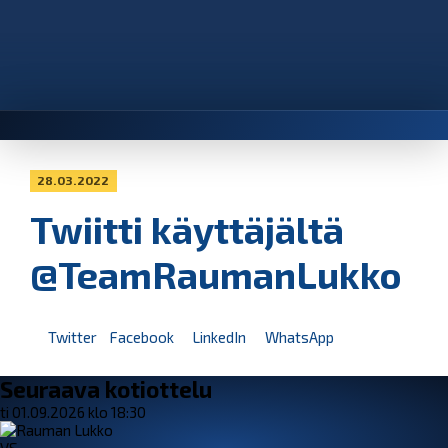
28.03.2022
Twiitti käyttäjältä
@TeamRaumanLukko
Twitter
Facebook
LinkedIn
WhatsApp
Seuraava kotiottelu
ti 01.09.2026 klo 18:30