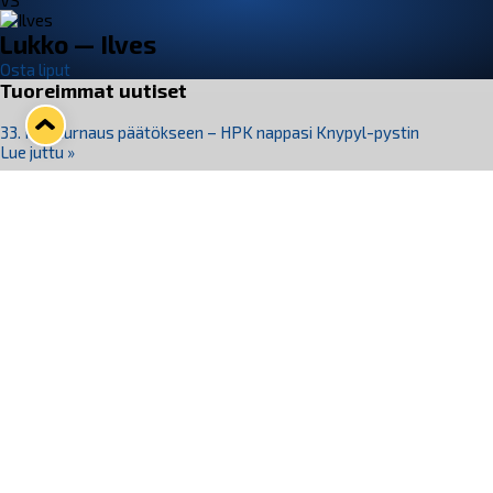
VS
Lukko — Ilves
Osta liput
Tuoreimmat uutiset
33. Pitsiturnaus päätökseen – HPK nappasi Knypyl-pystin
Lue juttu »
Otteluliput juhlakaudelle 26–27 nyt myynnissä!
Lue juttu »
Kiekko-Espoo voittaa historian ensimmäisen naisten
Pitsiturnauksen
Lue juttu »
Pitsiturnauksen päiväliput on loppuunmyyty – Pitsitunnelmaan
pääset myös Marina Vistan terassilla
Lue juttu »
Lukko ja pirkanmaalainen vaatevalmistaja Nousu yhteistyöhön
Lue juttu »
Seuraa Lukkoa somessa